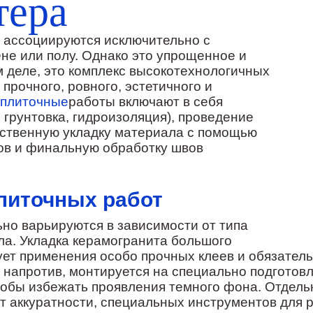
тера
ассоциируются исключительно с
не или полу. Однако это упрощенное и
 деле, это комплекс высокотехнологичных
прочного, ровного, эстетичного и
плиточные
работы
включают в себя
 грунтовка, гидроизоляция), проведение
дственную укладку материала с помощью
ов и финальную обработку швов
литочных работ
о варьируются в зависимости от типа
а. Укладка керамогранита большого
ует применения особо прочных клеев и обязател
 напротив, монтируется на специально подготов
тобы избежать проявления темного фона. Отдель
 аккуратности, специальных инструментов для ре