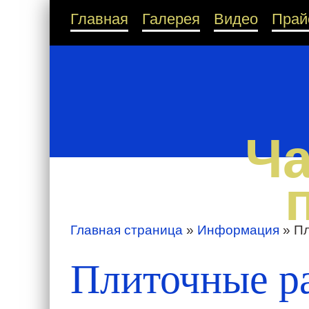
Главная
Галерея
Видео
Прай
Ча
Главная страница
»
Информация
»
Пл
Плиточные ра