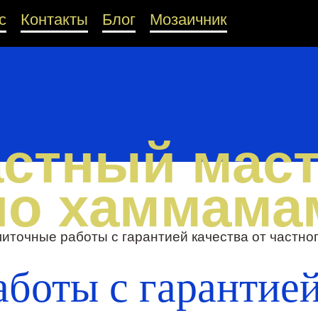
с
Контакты
Блог
Мозаичник
стный мас
по хаммама
иточные работы с гарантией качества от частно
боты с гарантией