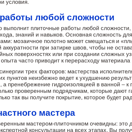
ои условия.
работы любой сложности
о выполнит плиточные работы любой сложности,
дхода, знаний и навыков. Основная сложность дл
ами: мозаичное полотно может смещаться и «плы
 аккуратности при затирке швов, чтобы не остав
ейных поверхностях или при создании сложных у
 опыта часто приводит к перерасходу материала 
синергии трех факторов: мастерства исполнител
их пунктов неизбежно ведет к ухудшению резуль
, а пренебрежение гидроизоляцией в ванной – к 
олько проверенным подрядчикам, которые дают г
ко так вы получите покрытие, которое будет рад
частного мастера
еренным мастером-плиточником очевидны: это д
пертной консультации на всех этапах. Вы получа