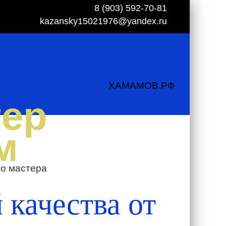
8 (903) 592-70-81
kazansky15021976@yandex.ru
ХАМАМОВ.РФ
тер
м
го мастера
 качества от