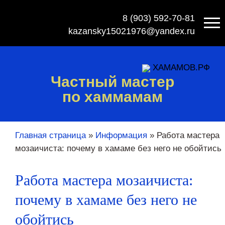
8 (903) 592-70-81
kazansky15021976@yandex.ru
ХАМАМОВ.РФ
Частный мастер
по хаммамам
Главная страница
»
Информация
»
Работа мастера
мозаичиста: почему в хамаме без него не обойтись
Работа мастера мозаичиста:
почему в хамаме без него не
обойтись