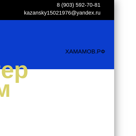
8 (903) 592-70-81
kazansky15021976@yandex.ru
ХАМАМОВ.РФ
тер
м