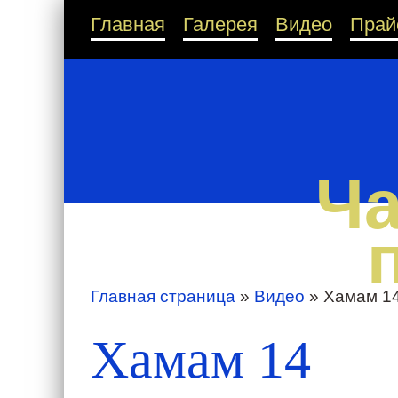
Главная
Галерея
Видео
Прай
Ча
Главная страница
»
Видео
»
Хамам 1
Хамам 14