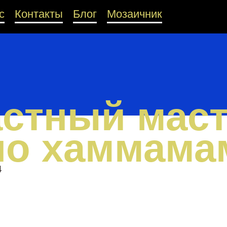
с
Контакты
Блог
Мозаичник
стный мас
по хаммама
4